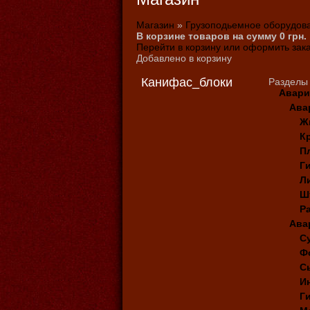
Магазин
»
Грузоподьемное оборудова
В корзине товаров на сумму
0
грн.
Перейти в корзину или оформить зак
Добавлено в корзину
Канифас_блоки
Разделы
Авари
Ава
Ж
К
П
Г
Л
Ш
Р
Ава
С
Ф
С
И
Г