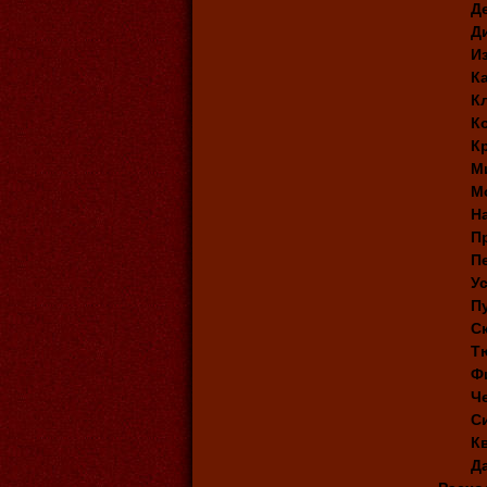
Д
Д
И
К
К
К
К
М
М
Н
П
П
У
П
С
Т
Ф
Ч
С
К
Д