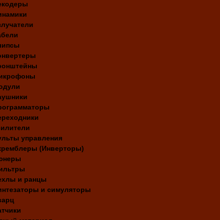
екодеры
инамики
злучатели
абели
липсы
онвертеры
ронштейны
икрофоны
одули
аушники
рограмматоры
ереходники
силители
ульты управления
кремблеры (Инверторы)
юнеры
ильтры
ехлы и ранцы
интезаторы и симуляторы
варц
атчики