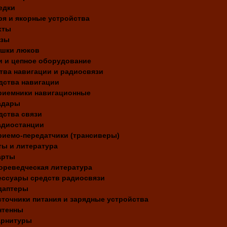
едки
ря и якорные устройства
хты
зы
шки люков
и и цепное оборудование
тва навигации и радиосвязи
дства навигации
риемники навигационные
адары
дства связи
адиостанции
риемо-передатчики (трансиверы)
ты и литература
арты
ореведческая литература
ессуары средств радиосвязи
даптеры
сточники питания и зарядные устройства
нтенны
арнитуры