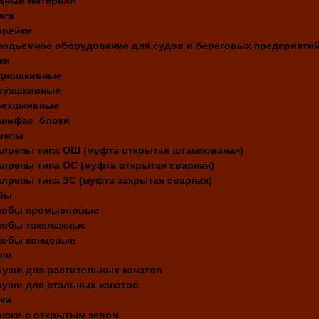
дный материал
ага
арейки
подьемное оборудование для судов и береговых предприяти
ки
дношкивные
вухшкивные
рехшкивные
анифас_блоки
репы
алрепы типа ОШ (муфта открытая штампованая)
алрепы типа ОС (муфта открытая сварная)
алрепы типа ЗС (муфта закрытая сварная)
бы
кобы промысловые
кобы такелажные
кобы концевые
ши
оуши для растительных канатов
оуши для стальных канатов
ки
рюки с открытым зевом