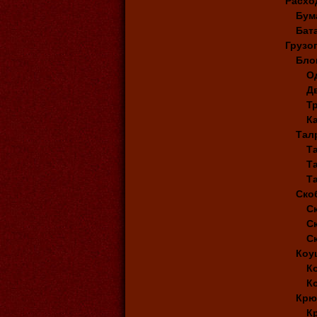
Расхо
Бум
Бат
Грузо
Бло
О
Д
Т
К
Тал
Т
Т
Т
Ско
С
С
С
Коу
К
К
Крю
К