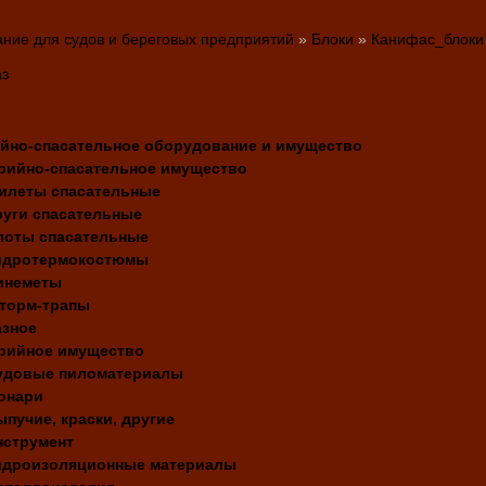
ние для судов и береговых предприятий
»
Блоки
»
Канифас_блоки
аз
йно-спасательное оборудование и имущество
рийно-спасательное имущество
илеты спасательные
руги спасательные
лоты спасательные
идротермокостюмы
инеметы
торм-трапы
азное
рийное имущество
удовые пиломатериалы
онари
ыпучие, краски, другие
нструмент
идроизоляционные материалы