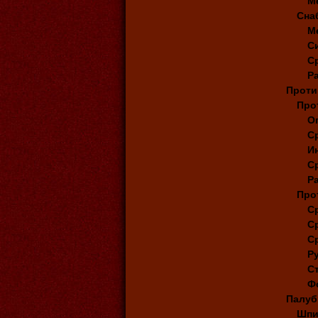
М
Сна
М
С
С
Р
Проти
Про
О
С
И
С
Р
Про
С
С
С
Р
С
Ф
Палуб
Шпи