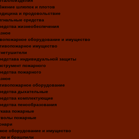
еталлоизделия
бжение шлюпок и плотов
едицина и продовольствие
игнальные средства
редства жизнеобеспечения
азное
вопожарное оборудование и имущество
тивопожарное имущество
гнетушители
редстава индивидуальной защиты
нструмент пожарного
редства пожарного
азное
тивопожарное оборудование
редства дыхательные
редства комплектующие
редства пенообразования
укава пожарные
тволы пожарные
онари
ное оборудование и имущество
ли и брашпили