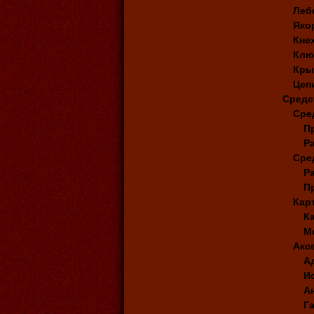
Леб
Яко
Кне
Клю
Кры
Цеп
Средс
Сре
П
Р
Сре
Р
П
Кар
К
М
Акс
А
И
А
Г